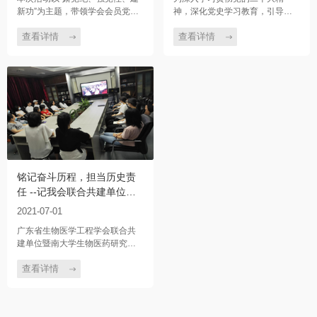
功”主题教育活动
新功”为主题，带领学会会员党员
神，深化党史学习教育，引导学
走进了历史悠久、文化底蕴深厚
会党员深刻领悟中国共产党人精
的广州南越王墓博物馆，开展了
神谱系的丰富内涵和时代意义，7
查看详情
查看详情
一场穿越时空的党性教育与历史
月8日，广东省生物医学工程学会
文化探索之旅。
党支部组织学会党员赴广东东江
纵队纪念馆参观，开展主题党日
活动。
铭记奋斗历程，担当历史责
任 --记我会联合共建单位组
织党员观看庆祝中国共产党
2021-07-01
成立100周年大会现场直播
广东省生物医学工程学会联合共
建单位暨南大学生物医药研究院
教工及学生党支部于2021年7月1
日上午8时组织党员观看党中央庆
查看详情
祝中国共产党成立100周年大会现
场直播。