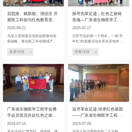
启思路、赋新能、强信念 开
探寻先辈足迹，红色之旅铸
展医工科创与红色教育党建
党魂—广东省生物医学工程
活动
学会党支部体外循环与体外
2025-09-22
2025-02-17
生命支持分会党小组重温井
为深入贯彻落实党的创新驱动发
元宵节后的第一个周末，一场“开
冈山历史党建活动
展战略，推动医工科创领域产研
年红”的党建活动在革命圣地井冈
深度融合，强化党员同志的理想
山举行。在广东省生物医学工程
信念与使命担当，9月21 日，广
学会党支部的组织下，体外循环
查看详情
查看详情
东省生物医学工程学会联合中国
与体外生命支持分会党小组的党
生物医学工程学会、广东科技新
员通过重走革命历史足迹，深化
闻工作者协会、广州艾目易科技
对我党历史的认识，激发党员在
有限公司以 “启思路、赋新能、强
新时代的历史责任感。先后赴井
信念” 为核心主题，开展了一场集
冈山大学附属医院、井冈山毛主
实地调研与红色教育于一体的特
席故居、朱老总挑粮小道、黄洋
色党建活动。
界战场遗址等进行学术交流、参
观学习、生活体验。
广东省生物医学工程学会携
追寻革命足迹,传承红色基因
手会员党员共赴红色之旅
——广东省生物医学工程学
——广州南越王墓博物馆开
会党支部参观东江纵队纪念
2024-07-15
2023-07-08
展“肃党纪、强党性、建新
馆
本次活动以“肃党纪、强党性、建
为深入学习贯彻党的二十大精